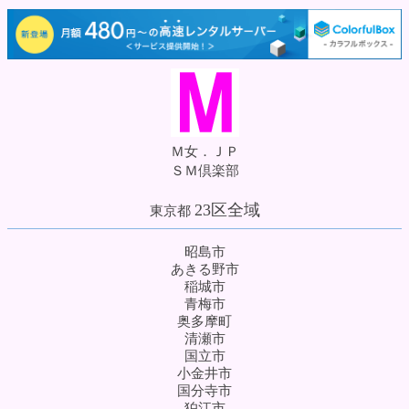
Ｍ女．ＪＰ
ＳＭ倶楽部
23区全域
東京都
昭島市
あきる野市
稲城市
青梅市
奥多摩町
清瀬市
国立市
小金井市
国分寺市
狛江市