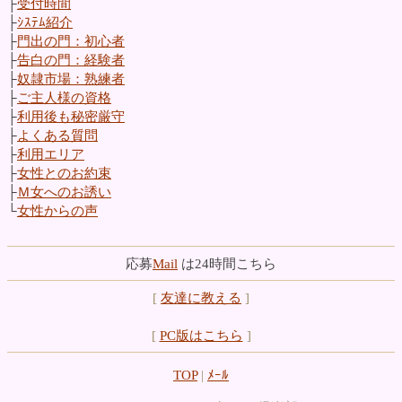
├
受付時間
├
ｼｽﾃﾑ紹介
├
門出の門：初心者
├
告白の門：経験者
├
奴隷市場：熟練者
├
ご主人様の資格
├
利用後も秘密厳守
├
よくある質問
├
利用エリア
├
女性とのお約束
├
Ｍ女へのお誘い
└
女性からの声
応募
Mail
は24時間こちら
[
友達に教える
]
[
PC版はこちら
]
TOP
|
ﾒｰﾙ